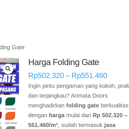
Home
Rolling Door Otoma
ding Gate
Harga Folding Gate
Renta
Rp
502.320
–
Rp
551.460
harga:
Ingin pintu pengaman yang kokoh, prakt
Rp502
dan terjangkau? Arimata Doors
hingga
menghadirkan
folding gate
berkualitas
Rp551
dengan
harga
mulai dari
Rp 502.320 –
551.460/m²
, sudah termasuk
jasa