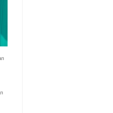
an
an