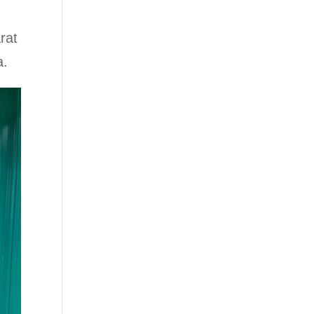
rat
a.