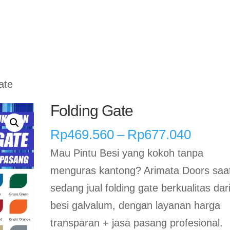
Home
Rolling Door Otoma
ate
Folding Gate
Renta
Rp
469.560
–
Rp
677.040
harga:
Mau Pintu Besi yang kokoh tanpa
Rp469
menguras kantong? Arimata Doors saat
hingga
sedang jual folding gate berkualitas dar
Rp677
besi galvalum, dengan layanan harga
transparan + jasa pasang profesional.