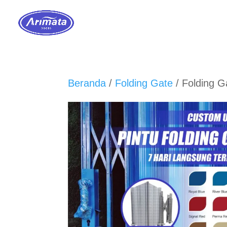
Beranda
/
Folding Gate
/ Folding G