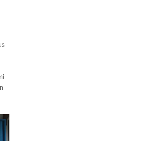
u
us
mi
n