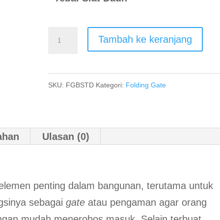
Kuantitas
Tambah ke keranjang
Folding
Gate
SKU:
FGBSTD
Kategori:
Folding Gate
ahan
Ulasan (0)
tu elemen penting dalam bangunan, terutama untuk
ngsinya sebagai
gate
atau pengaman agar orang
dengan mudah menerobos masuk. Selain terbuat