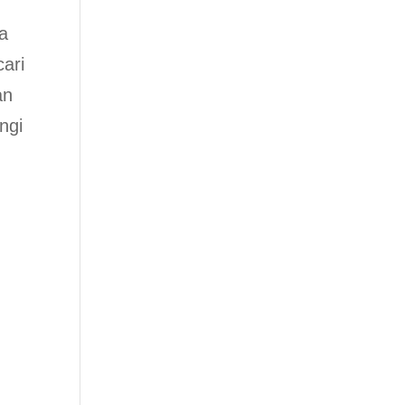
ya
ari
an
ngi