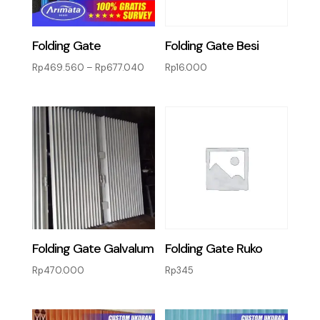
Folding Gate
Folding Gate Besi
Rentang
Rp
469.560
–
Rp
677.040
Rp
16.000
harga:
Rp469.560
hingga
Rp677.040
Folding Gate Galvalum
Folding Gate Ruko
Rp
470.000
Rp
345