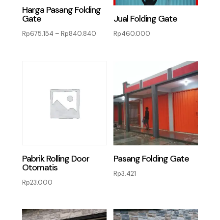
Harga Pasang Folding
Gate
Jual Folding Gate
Rentang
Rp
675.154
–
Rp
840.840
Rp
460.000
harga:
Rp675.154
hingga
Rp840.840
Pabrik Rolling Door
Pasang Folding Gate
Otomatis
Rp
3.421
Rp
23.000