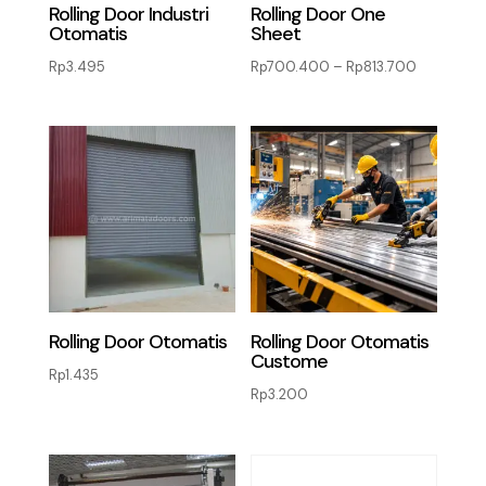
Rolling Door Industri
Rolling Door One
Otomatis
Sheet
Rentang
Rp
3.495
Rp
700.400
–
Rp
813.700
harga:
Rp700.4
hingga
Rp813.70
Rolling Door Otomatis
Rolling Door Otomatis
Custome
Rp
1.435
Rp
3.200