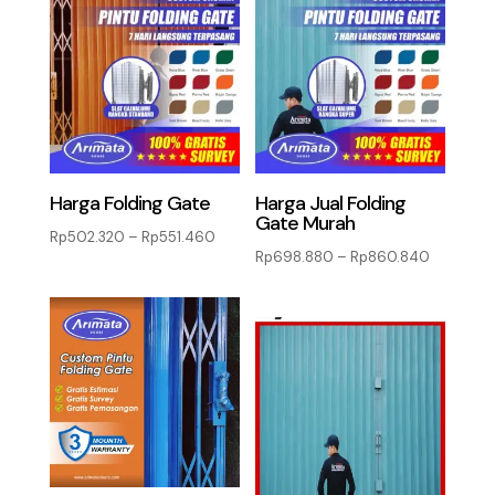
Harga Folding Gate
Harga Jual Folding
Gate Murah
Rentang
Rp
502.320
–
Rp
551.460
Rentang
Rp
698.880
–
Rp
860.840
harga:
harga:
Rp502.320
Rp698.8
hingga
hingga
Rp551.460
Rp860.8