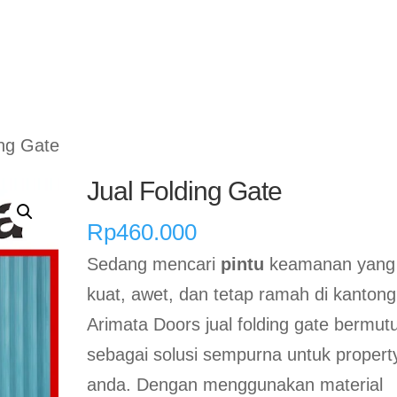
Home
Rolling Door Otoma
ing Gate
Jual Folding Gate
Rp
460.000
Sedang mencari
pintu
keamanan yang
kuat, awet, dan tetap ramah di kanton
Arimata Doors jual folding gate bermut
sebagai solusi sempurna untuk propert
anda. Dengan menggunakan material