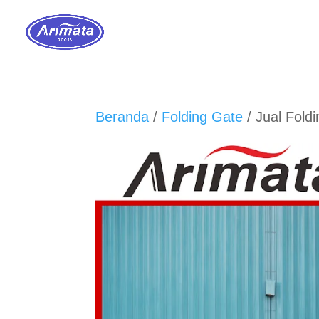
Beranda
/
Folding Gate
/ Jual Fold