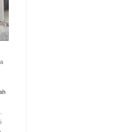
da
ah
.
i
g