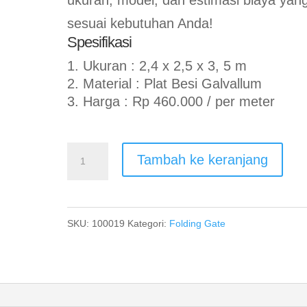
sesuai kebutuhan Anda!
Spesifikasi
Ukuran : 2,4 x 2,5 x 3, 5 m
Material : Plat Besi Galvallum
Harga : Rp 460.000 / per meter
Kuantitas
Tambah ke keranjang
Jual
Folding
Gate
SKU:
100019
Kategori:
Folding Gate