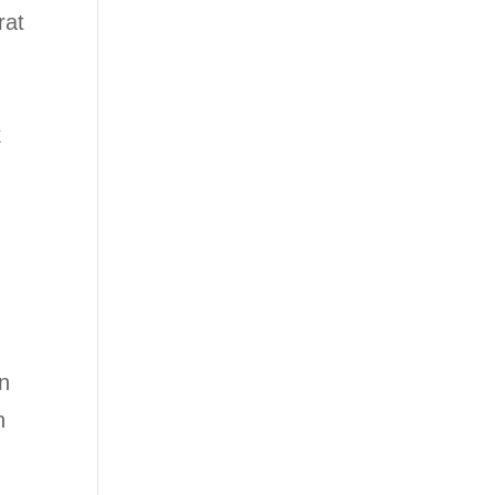
rat
k
an
n